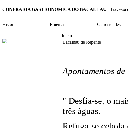
CONFRARIA GASTRONÓMICA DO BACALHAU
- Travess
Historial
Ementas
Curiosidades
Início
Bacalhau de Repente
Apontamentos de
" Desfia-se, o ma
três àguas.
Refuga-se cebola 