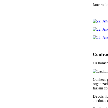
Janeiro d
Confra
Os homen
Conheci p
organizad
faziam co
Depois f
anedotas 