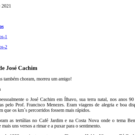
e 2021
de José Cachim
s também choram, morreu um amigo!
essoalmente o José Cachim em Ílhavo, sua terra natal, nos anos 90 n
as pelo Prof. Francisco Menezes. Eram viagens de alegria e boa di
m que os km´s percorridos fossem mais rápidos.
oram as tertúlias no Café Jardim e na Costa Nova onde o tema Ben
e mais uns versos a rimar e a puxar para o sentimento.