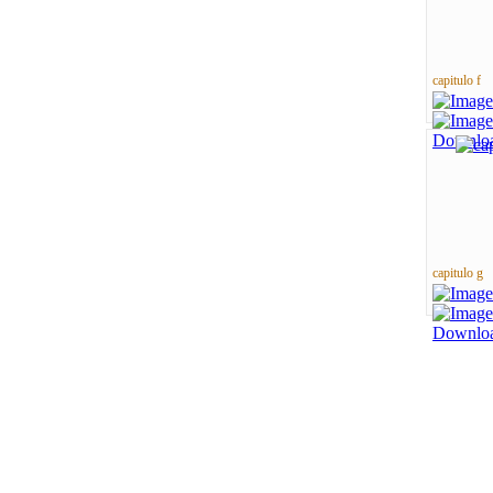
capitulo f
capitulo g