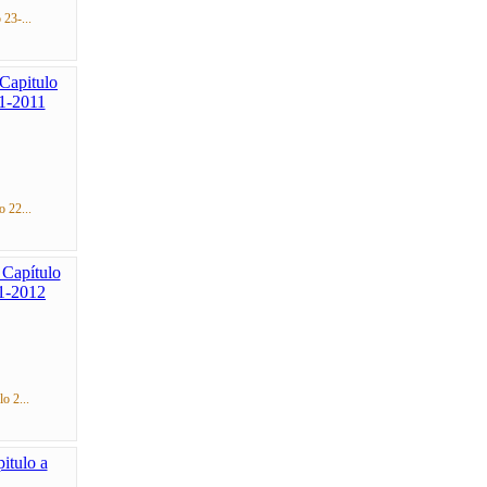
 23-...
o 22...
o 2...